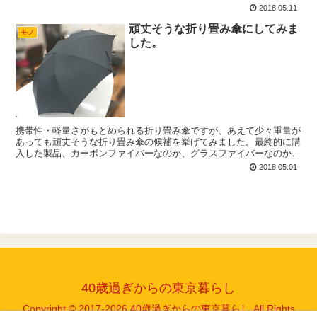
す。
2018.05.11
頑丈そうな折り畳み傘にしてみま
モノ
した。
携帯性・軽量さがもとめられる折り畳み傘ですが、あえて少々重量が
あっても頑丈そうな折り畳み傘の候補を挙げてみました。最終的に購
入した製品、カーボンファイバーなのか、グラスファイバーなのかよ
くわからないという微妙なところはありますが、耐久性はありそうで
2018.05.01
す。長持ちするといいのですが。
40歳過ぎからの東京暮らし
Copyright © 2017-2026 40歳過ぎからの東京暮らし All Rights