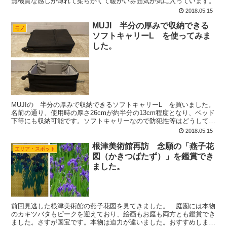
無機質な感じが薄れて柔らかくて暖かい雰囲気が気に入っています。
2018.05.15
MUJI 半分の厚みで収納できる
モノ
ソフトキャリーL を使ってみま
した。
MUJIの 半分の厚みで収納できるソフトキャリーL を買いました。
名前の通り、使用時の厚さ26cmが約半分の13cm程度となり、ベッド
下等にも収納可能です。ソフトキャリーなので防犯性等はどうしても
劣りそうですが、結構便利です。
2018.05.15
根津美術館再訪 念願の「燕子花
エリア・スポット
図（かきつばたず）」を鑑賞でき
ました。
前回見逃した根津美術館の燕子花図を見てきました。 庭園には本物
のカキツバタもピークを迎えており、絵画もお庭も両方とも鑑賞でき
ました。さすが国宝です。本物は迫力が違いました。おすすめしま