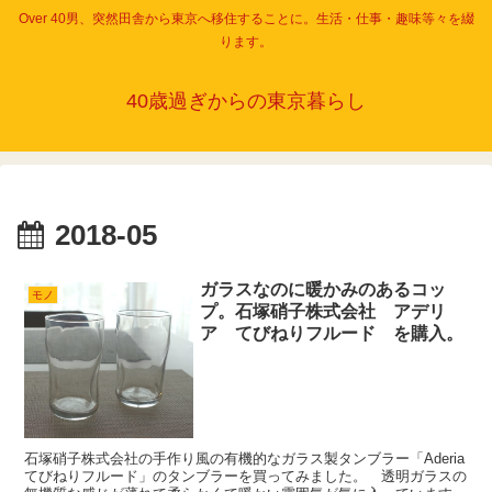
Over 40男、突然田舎から東京へ移住することに。生活・仕事・趣味等々を綴
ります。
40歳過ぎからの東京暮らし
2018-05
ガラスなのに暖かみのあるコッ
モノ
プ。石塚硝子株式会社 アデリ
ア てびねりフルード を購入。
石塚硝子株式会社の手作り風の有機的なガラス製タンブラー「Aderia
てびねりフルード」のタンブラーを買ってみました。 透明ガラスの