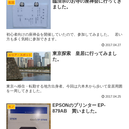
臨済宗のお寺の座禅会に行ってき
生活
ました。
初心者向けの座禅会を開催していたので、参加してみました。 若い
方も多く気軽に参加できます。
2017.04.27
東京探索 皇居に行ってみまし
エリア・スポット
た。
東京へ移住・転勤する地方出身者。今回は六本木から歩いて皇居周囲
を一周してきました。
2017.04.25
EPSONのプリンター EP-
モノ
879AB 買いました。