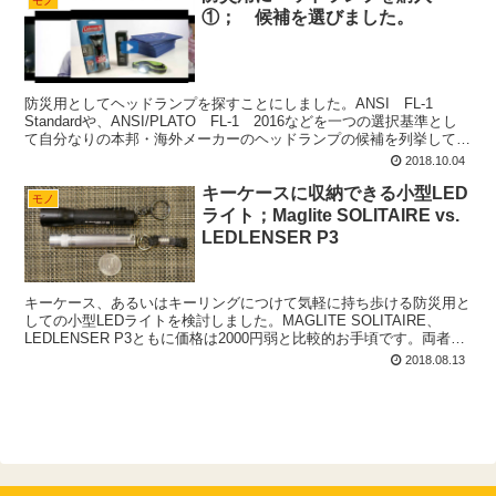
モノ
①； 候補を選びました。
防災用としてヘッドランプを探すことにしました。ANSI FL-1
Standardや、ANSI/PLATO FL-1 2016などを一つの選択基準とし
て自分なりの本邦・海外メーカーのヘッドランプの候補を列挙してみ
ました。
2018.10.04
キーケースに収納できる小型LED
モノ
ライト；Maglite SOLITAIRE vs.
LEDLENSER P3
キーケース、あるいはキーリングにつけて気軽に持ち歩ける防災用と
しての小型LEDライトを検討しました。MAGLITE SOLITAIRE、
LEDLENSER P3ともに価格は2000円弱と比較的お手頃です。両者と
もよく似た価格帯で、良品ですが、それぞれに特徴がありました。
2018.08.13