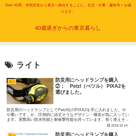
Over 40男、突然田舎から東京へ移住することに。生活・仕事・趣味等々を綴
ります。
40歳過ぎからの東京暮らし
ライト
防災用にヘッドランプを購入
モノ
②； Petzl（ぺツル） PIXA2を
選びました。
防災用のヘッドランプとしてPetzl社のPIXA2を手に入れました。や
や重いです。が、圧倒的に頑丈そうなデザイン・構造が気に入ってい
ます。実際高い防水性能と耐衝撃性能を誇っています。長く使えそう
です。
2018.10.14
防災用にヘッドランプを購入