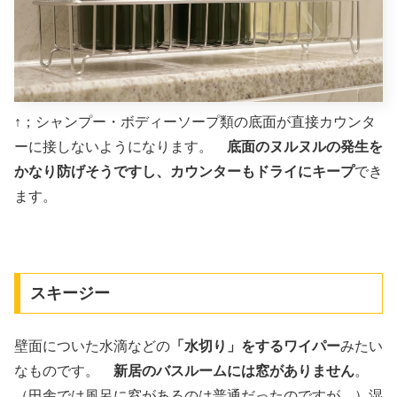
↑；シャンプー・ボディーソープ類の底面が直接カウンタ
ーに接しないようになります。
底面のヌルヌルの発生を
かなり防げそうですし、カウンターもドライにキープ
でき
ます。
スキージー
壁面についた水滴などの
「水切り」をするワイパー
みたい
なものです。
新居のバスルームには窓がありません
。
（田舎では風呂に窓があるのは普通だったのですが。）湿