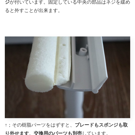
ジ
が付いています。固定している中央の部品はネジを緩め
ると外すことが出来ます。
↑；その樹脂パーツをはずすと、
ブレードもスポンジも取
り外せます
。
交換用のパーツも別売
しています。