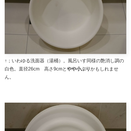
↑；いわゆる洗面器（湯桶）。風呂いす同様の艶消し調の
白色。直径26cm 高さ9cmと
やや小ぶり
かもしれませ
ん。