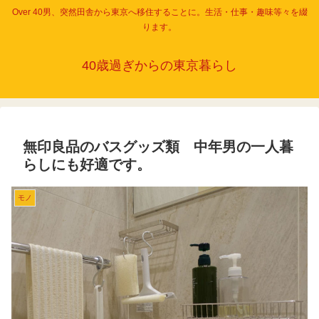
Over 40男、突然田舎から東京へ移住することに。生活・仕事・趣味等々を綴
ります。
40歳過ぎからの東京暮らし
無印良品のバスグッズ類 中年男の一人暮
らしにも好適です。
モノ