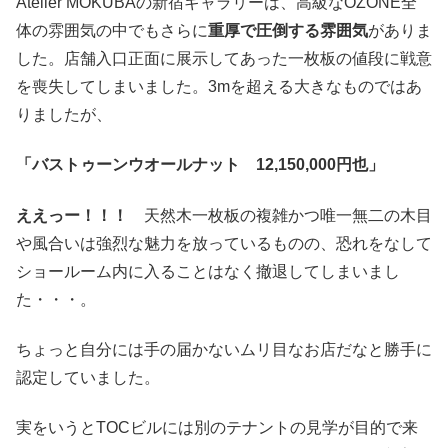
Atelier MOKUBAの新宿ギャラリーは、高級なOZONE全
体の雰囲気の中でもさらに
重厚で圧倒する雰囲気
がありま
した。店舗入口正面に展示してあった一枚板の値段に戦意
を喪失してしまいました。3mを超える大きなものではあ
りましたが、
「バストゥーンウオールナット 12,150,000円也」
ええっー！！！
天然木一枚板の複雑かつ唯一無二の木目
や風合いは強烈な魅力を放っているものの、恐れをなして
ショールーム内に入ることはなく撤退してしまいまし
た・・・。
ちょっと自分には手の届かないムリ目なお店だなと勝手に
認定していました。
実をいうとTOCビルには別のテナントの見学が目的で来