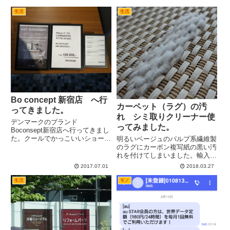
生活
生活
Bo concept 新宿店 へ行
カーペット（ラグ）の汚
ってきました。
れ シミ取りクリーナー使
デンマークのブランド
ってみました。
Boconsept新宿店へ行ってきまし
た。クールでかっこいいショール
明るいベージュのパルプ系繊維製
ームでした。
のラグにカーボン複写紙の黒い汚
れを付けてしまいました。輸入品
のResolve carpet stain remover
2017.07.01
2018.03.27
なる洗剤で結構きれいになったの
で、過程を載せておきます。
生活
モノ