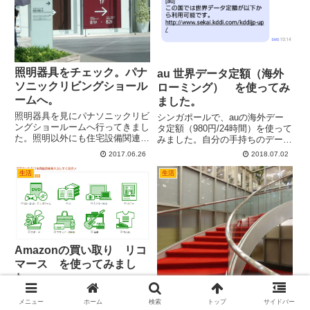
照明器具をチェック。パナ
au 世界データ定額（海外
ソニックリビングショール
ローミング） を使ってみ
ームへ。
ました。
照明器具を見にパナソニックリビ
シンガポールで、auの海外デー
ングショールームへ行ってきまし
タ定額（980円/24時間）を使って
た。照明以外にも住宅設備関連の
みました。自分の手持ちのデータ
展示が充実していました。
容量から差し引かれて使うシステ
2017.06.26
2018.07.02
ムですが、最初の24時間は無料
でした。 短期間、少量のデータ
生活
生活
しか扱わないような場合は、お手
軽で便利でした。
Amazonの買い取り リコ
マース を使ってみまし
た。
Amazonと提携している？ リコ
大塚家具 有明ショールー
メニュー
ホーム
検索
トップ
サイドバー
マースで書籍を売却してみまし