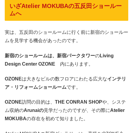
いざAtelier MOKUBAの五反田ショールー
ムへ
実は、五反田のショールームに行く前に新宿のショールー
ムを見学する機会があったのです。
新宿のショールームは、新宿パークタワー
の
Living
Design Center OZONE
内にあります。
OZONE
は大きなビルの数フロアにわたる広大な
インテリ
ア・リフォームショールーム
です。
OZONE
訪問の目的は、
THE CONRAN SHOP
や、システ
ム収納の
Arunaiの
見学だったのですが、その際に
Atelier
MOKUBA
の存在を初めて知りました。