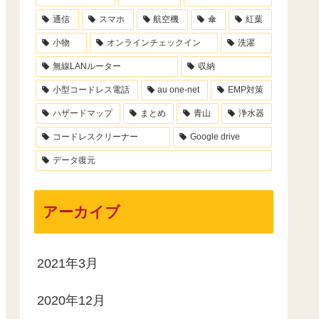
通信
スマホ
航空機
傘
紅葉
小物
オンラインチェックイン
洗濯
無線LANルーター
収納
小型コードレス電話
au one-net
EMP対策
ハザードマップ
まとめ
青山
浄水器
コードレスクリーナー
Google drive
データ復元
アーカイブ
2021年3月
2020年12月