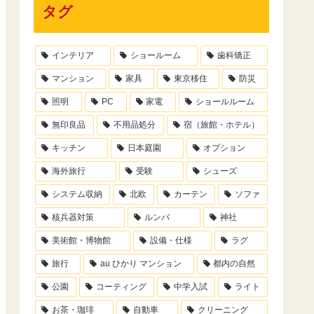
タグ
インテリア
ショールーム
歯科矯正
マンション
家具
東京移住
防災
照明
PC
家電
ショールルーム
無印良品
不用品処分
宿（旅館・ホテル）
キッチン
日本庭園
オプション
海外旅行
受験
シューズ
システム収納
北欧
カーテン
ソファ
核兵器対策
ルンバ
神社
美術館・博物館
設備・仕様
ラグ
旅行
au ひかり マンション
都内の自然
公園
コーティング
中学入試
ライト
お茶・珈琲
自動車
クリーニング