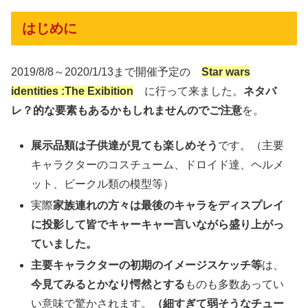
はじめに
2019/8/8～2020/1/13まで開催予定の
Star wars
identities :The Exibition
に行って来ました。
ネタバ
レ？的な要素もあるかもしれませんのでご注意
を。
展示品類は子供達が見ても楽しめそう
です。（主要
キャラクターのコスチューム、ドロイド達、ヘルメ
ット、ビークル類の模型等）
実際
家族連れの方々は最後のキャラをディスプレイ
に投影して皆でキャーキャー言いながら盛り上がっ
ていました。
主要キャラクターの初期のイメージスケッチ等
は、
今見てみるとかなり愕然とする
ものも多数あってい
い意味で驚かされます。
（細すぎて弱そうなチュー