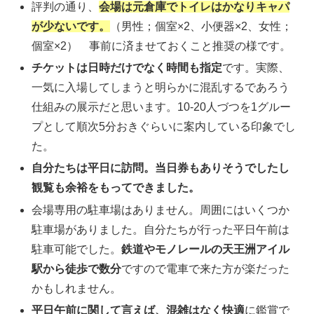
評判の通り、
会場は元倉庫でトイレはかなりキャパ
が少ないです。
（男性；個室×2、小便器×2、女性；
個室×2） 事前に済ませておくこと推奨の様です。
チケットは日時だけでなく時間も指定
です。実際、
一気に入場してしまうと明らかに混乱するであろう
仕組みの展示だと思います。10-20人づつを1グルー
プとして順次5分おきぐらいに案内している印象でし
た。
自分たちは平日に訪問。当日券もありそうでしたし
観覧も余裕をもってできました。
会場専用の駐車場はありません。周囲にはいくつか
駐車場がありました。自分たちが行った平日午前は
駐車可能でした。
鉄道やモノレールの天王洲アイル
駅から徒歩で数分
ですので電車で来た方が楽だった
かもしれません。
平日午前に関して言えば、混雑はなく快適
に鑑賞で