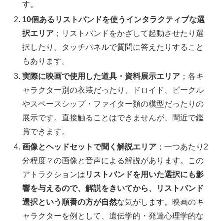
す。
10個あるリストバンドを使うインタラクティブな選
択エリア
；リストバンドをかざして起動させたり選
択したり。タッチパネルで質問に答えたりすること
もあります。
実際に映画で使用した道具・資料展示エリア
；各キ
ャラクター別の衣装だったり、ドロイド、ビークル
やスペースシップ・ファイター類の模型だったりの
展示です。直接触ることはできませんが、間近で鑑
賞できます。
画像とヘッドセットで聞く解説エリア
；一つあたり2
分程度？の画像と音声による解説があります。この
アトラクションは
リストバンドを用いた選択にも影
響を与えるので、解説をきいてから、リストバンド
選択という順番の方が自然
な気がします。映画のキ
ャラクターを例として、遺伝学的・発達心理学的な