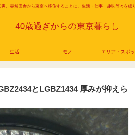
r 40男、突然田舎から東京へ移住することに。生活・仕事・趣味等々を綴
40歳過ぎからの東京暮らし
生活
モノ
エリア・スポッ
GBZ2434とLGBZ1434 厚みが抑えら