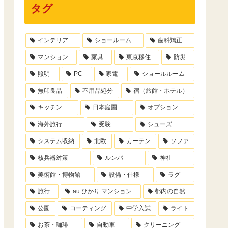
タグ
インテリア
ショールーム
歯科矯正
マンション
家具
東京移住
防災
照明
PC
家電
ショールルーム
無印良品
不用品処分
宿（旅館・ホテル）
キッチン
日本庭園
オプション
海外旅行
受験
シューズ
システム収納
北欧
カーテン
ソファ
核兵器対策
ルンバ
神社
美術館・博物館
設備・仕様
ラグ
旅行
au ひかり マンション
都内の自然
公園
コーティング
中学入試
ライト
お茶・珈琲
自動車
クリーニング