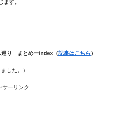
じます。
り まとめーIndex（
記事はこちら
）
きました。）
ンサーリンク