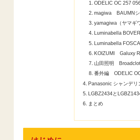
ODELIC OC 257 05
magiwa BAU
yamagiwa（ヤマギワ）
Luminabella BOV
Luminabella FOS
KOIZUMI Galuxy R
山田照明 Broadcl
番外編 ODELIC OC 
Panasonic シャン
LGBZ2434とLGBZ14
まとめ