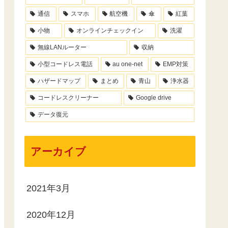
通信
スマホ
航空機
傘
紅葉
小物
オンラインチェックイン
洗濯
無線LANルーター
収納
小型コードレス電話
au one-net
EMP対策
ハザードマップ
まとめ
青山
浄水器
コードレスクリーナー
Google drive
データ復元
アーカイブ
2021年3月
2020年12月