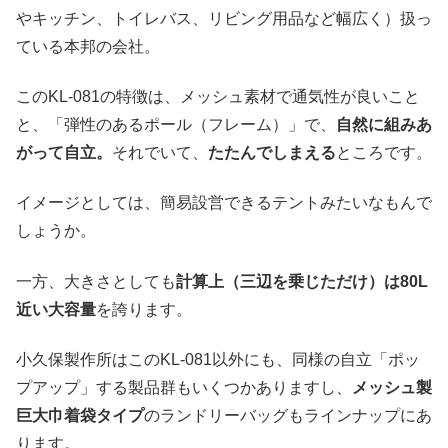
やキッチン、トイレバス、リビング用品など幅広く）扱っ
ている本邦の会社。
このKL-081の特徴は、メッシュ素材で通気性が良いこと
と、「弾性のあるポール（フレーム）」で、
自然に組みあ
がって自立。
それでいて、
たたんでしまえる
ところです。
イメージとしては、簡易設営できるテントみたいなもんで
しょうか。
一方、大きさとしても
計算上（三辺を乗じただけ）は80L
近い大容量
を誇ります。
小久保製作所はこのKL-081以外にも、同様の自立「ポッ
プアップ」する製品群もいくつかありますし、
メッシュ製
巨大巾着袋タイプ
のランドリーバッグもラインナップにあ
ります。