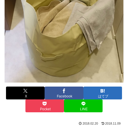
X
Facebook
はてブ
Pocket
LINE
2018.02.20
2018.11.09