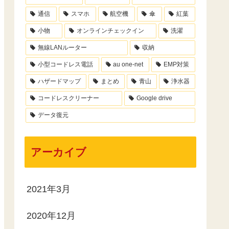
通信
スマホ
航空機
傘
紅葉
小物
オンラインチェックイン
洗濯
無線LANルーター
収納
小型コードレス電話
au one-net
EMP対策
ハザードマップ
まとめ
青山
浄水器
コードレスクリーナー
Google drive
データ復元
アーカイブ
2021年3月
2020年12月