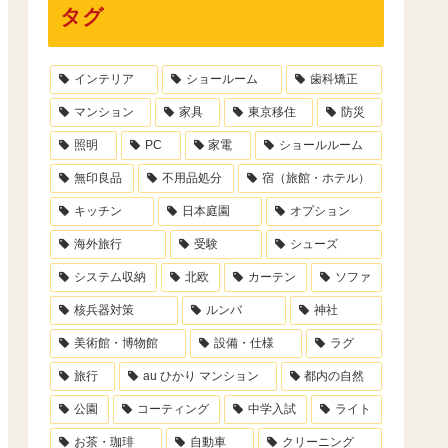
タグ
インテリア
ショールーム
歯科矯正
マンション
家具
東京移住
防災
照明
PC
家電
ショールルーム
無印良品
不用品処分
宿（旅館・ホテル）
キッチン
日本庭園
オプション
海外旅行
受験
シューズ
システム収納
北欧
カーテン
ソファ
核兵器対策
ルンバ
神社
美術館・博物館
設備・仕様
ラグ
旅行
au ひかり マンション
都内の自然
公園
コーティング
中学入試
ライト
お茶・珈琲
自動車
クリーニング