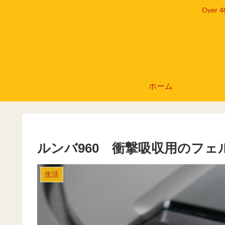
Ove
ホーム
ルンバ960 衝撃吸収用のフ
生活