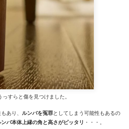
にうっすらと傷を見つけました。
性もあり、
ルンバを冤罪
としてしまう可能性もあるの
ルンバ本体上縁の角と高さがピッタリ
・・・。