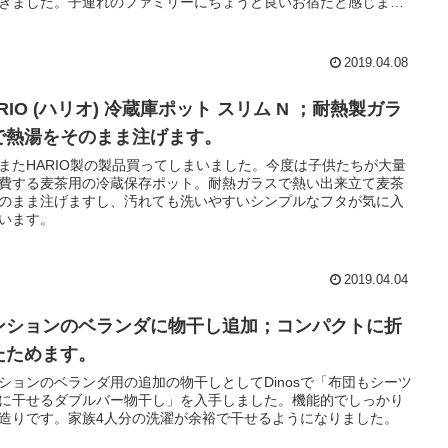
きました。子連れのファミリーにちょうど良いお宿だと感じまし
2019.04.08
RIO (ハリオ) 冷蔵庫ポット スリム N ；耐熱製ガラ
で熱湯をそのまま注げます。
またHARIO製の製品買ってしまいました。今度は子供たちが大量
費する麦茶用の冷蔵保存ポット。耐熱ガラスで熱い出来立て麦茶
のまま注げますし、汚れても洗いやすいシンプルなフタが気に入
います。
2019.04.04
ンションのベランダに物干し追加；コンパクトに折
たためます。
ションのベランダ用の追加の物干しとしてDinosで「布団もシーツ
に干せるダブルバー物干し」を入手しました。機能的でしっかり
造りです。家族4人分の洗濯が余裕で干せるようになりました。