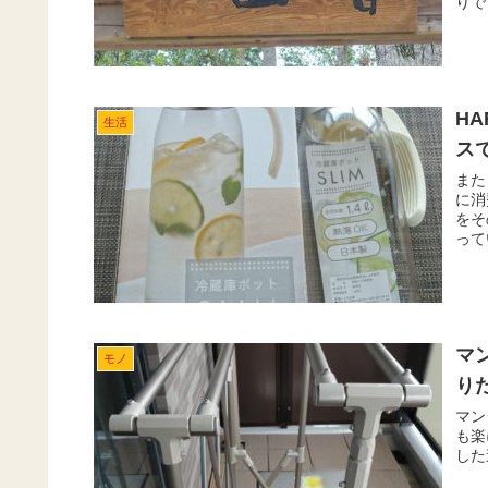
りで
た。
HA
生活
ス
また
に消
をそ
って
マ
モノ
り
マン
も楽
した