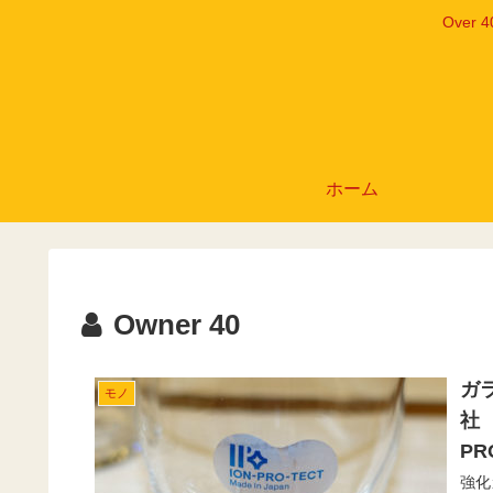
Ove
ホーム
Owner 40
ガ
モノ
社
PR
強化