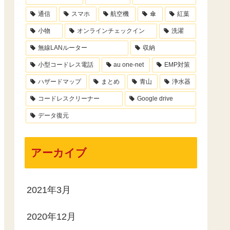
通信
スマホ
航空機
傘
紅葉
小物
オンラインチェックイン
洗濯
無線LANルーター
収納
小型コードレス電話
au one-net
EMP対策
ハザードマップ
まとめ
青山
浄水器
コードレスクリーナー
Google drive
データ復元
アーカイブ
2021年3月
2020年12月