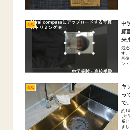
中学
生活
願
来
最近
す。
画像
ント
ます
キ
生活
っ
で
約1
3年
系と
まし