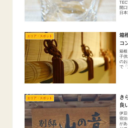
TE
開口
日本
箱
エリア・スポット
コ
箱根
子供
のお
で「
き
エリア・スポット
良
伊豆
宿泊
があ