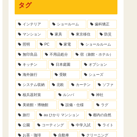
タグ
インテリア
ショールーム
歯科矯正
マンション
家具
東京移住
防災
照明
PC
家電
ショールルーム
無印良品
不用品処分
宿（旅館・ホテル）
キッチン
日本庭園
オプション
海外旅行
受験
シューズ
システム収納
北欧
カーテン
ソファ
核兵器対策
ルンバ
神社
美術館・博物館
設備・仕様
ラグ
旅行
au ひかり マンション
都内の自然
公園
コーティング
中学入試
ライト
お茶・珈琲
自動車
クリーニング