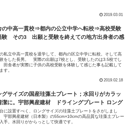
2019.03.01
舎の中高一貫校⇒都内の公立中学へ転校⇒高校受験
経験 その3 出願と受験を終えての地方出身者の感
の私立中高一貫校を退学して、都内の区立中学に転校。そして高
験をした長男。 実際の出願は7校とし、受験したのは3.5校でし
 田舎者が実際に子供の高校受験を体験して感じた事も記載して
ます。
2019.02.18
ングサイズの国産珪藻土プレート；水回りがカラッ
清潔に。宇部興産建材 ドライングプレート ロング
台に設置すべく、ロングサイズの珪藻土プレートをさがしまし
 宇部興産建材（日本製）の55cm×10cmの高品質な珪藻土プレー
入手。水回りがからっとして快適です。