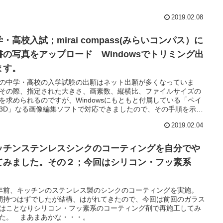
2019.02.08
・高校入試；mirai compass(みらいコンパス）に
書の写真をアップロード Windowsでトリミング出
ます。
の中学・高校の入学試験の出願はネット出願が多くなっていま
その際、指定された大きさ、画素数、縦横比、ファイルサイズの
を求められるのですが、Windowsにもともと付属している「ペイ
3D」なる画像編集ソフトで対応できましたので、その手順を示し
。
2019.02.04
ッチンステンレスシンクのコーティングを自分でや
てみました。その２；今回はシリコン・フッ素系
。
年前、キッチンのステンレス製のシンクのコーティングを実施。
間持つはずでしたが結構、はがれてきたので、今回は前回のガラス
はことなりシリコン・フッ素系のコーティング剤で再施工してみ
た。 まあまあかな・・・。