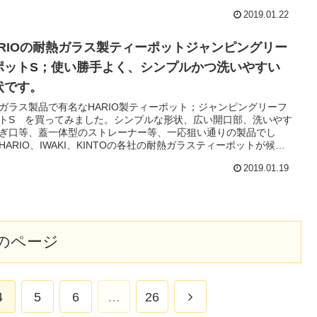
2019.01.22
ARIOの耐熱ガラス製ティーポットジャンピングリー
ポットS；使い勝手よく、シンプルかつ洗いやすい
状です。
ガラス製品で有名なHARIO製ティーポット；ジャンピングリーフ
トS を買ってみました。シンプルな形状、広い開口部、洗いやす
ぎ口等、蓋一体型のストレーナー等、一応狙い通りの製品でし
HARIO、IWAKI、KINTOの各社の耐熱ガラスティーポットが候補
たので、それも列挙しておきます。
2019.01.19
のページ
次
4
5
6
…
26