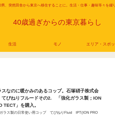
r 40男、突然田舎から東京へ移住することに。生活・仕事・趣味等々を綴
40歳過ぎからの東京暮らし
生活
モノ
エリア・スポッ
ラスなのに暖かみのあるコップ。石塚硝子株式会
 てびねりフルードその2. 「強化ガラス製；ION
O TECT」を購入。
ガラス製の日常使い用コップ てびねりFluid IPT(ION PRO