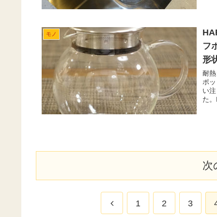
H
モノ
フ
形
耐熱
ポッ
い注
た。
でし
次
前
1
2
3