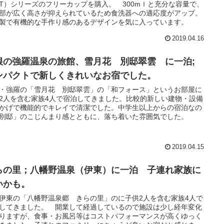
CT）シリーズのフリーカップを購入。 300mｌと充分な容量で、
部が広く高さが抑えられているため食洗器への適応度がアップ。
製で有機的な手作り感のあるデザインを気に入っています。
2019.04.16
根の強羅温泉の旅館、雪月花 別邸翠雲 に一泊;
ンパクトで新しくきれいなお宿でした。
・強羅の「雪月花 別邸翠雲」の「和フォース」というお部屋に
2人を含む家族4人で宿泊してきました。比較的新しい建物・設備
かげで機能的でキレイで清潔でした。中学生以上からの宿泊なの
別邸」のこじんまり感とともに、落ち着いた雰囲気でした。
2019.04.15
らの里；八幡野温泉（伊東）に一泊 子連れ家族に
いかも。
伊東の「八幡野温泉郷 きらの里」のに子供2人を含む家族4人で
してきました。 開業して経過しているので施設は少し経年変化
りますが、食事・お風呂等はコストパフォーマンスが高くゆっく