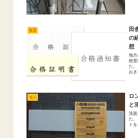
田
生活
の
想
地方
校受
た。
おき
ロ
モノ
と
洗面
た。
トを